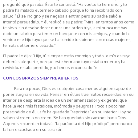
preguntó qué pasaba. Éste le contestó: “Ha vuelto tu hermano; y tu
padre ha matado el ternero cebado, porque lo ha recobrado con
salud.” Él se indignó y se negaba a entrar, pero su padre salió e
intentó persuadirlo. Y él replicó a su padre: “Mira: en tantos años como
te sirvo, sin desobedecer nunca una orden tuya, a mi nunca me has
dado un cabrito para tener un banquete con mis amigos; y cuando ha
venido ese hijo tuyo que se ha comido tus bienes con malas mujeres,
le matas el ternero cebado.”
El padre le dijo: “Hijo, tú siempre estás conmigo, y todo lo mío es tuyo:
deberías alegrarte, porque este hermano tuyo estaba muerto y ha
revivido; estaba perdido, y lo hemos encontrado.”»
CON LOS BRAZOS SIEMPRE ABIERTOS
Para no pocos, Dios es cualquier cosa menos alguien capaz de
poner alegría en su vida. Pensar en él les trae malos recuerdos: en su
interior se despierta la idea de un ser amenazador y exigente, que
hace la vida más fastidiosa, incómoda y peligrosa. Poco a poco han
prescindido de él. La fe ha quedado “reprimida” en su interior. Hoy no
saben si creen o no creen. Se han quedado sin caminos hacia Dios.
Algunos recuerdan todavía “la parábola del hijo pródigo”, pero nunca
la han escuchado en su corazón.