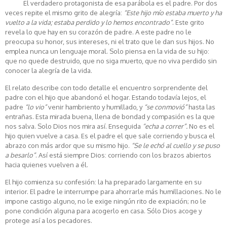
El verdadero protagonista de esa parábola es el padre. Por dos
veces repite el mismo grito de alegría:
“Este hijo mío estaba muerto y ha
vuelto a la vida; estaba perdido y lo hemos encontrado”
. Este grito
revela lo que hay en su corazón de padre. A este padre no le
preocupa su honor, sus intereses, ni el trato que le dan sus hijos. No
emplea nunca un lenguaje moral. Solo piensa en la vida de su hijo:
que no quede destruido, que no siga muerto, que no viva perdido sin
conocer la alegría de la vida.
El relato describe con todo detalle el encuentro sorprendente del
padre con el hijo que abandonó el hogar. Estando todavía lejos, el
padre
“lo vio”
venir hambriento y humillado, y
“se conmovió”
hasta las
entrañas. Esta mirada buena, llena de bondad y compasión es la que
nos salva. Solo Dios nos mira así. Enseguida
“echa a correr”.
No es el
hijo quien vuelve a casa. Es el padre el que sale corriendo y busca el
abrazo con más ardor que su mismo hijo.
“Se le echó al cuello y se puso
a besarlo”
. Así está siempre Dios: corriendo con los brazos abiertos
hacia quienes vuelven a él.
El hijo comienza su confesión: la ha preparado largamente en su
interior. El padre le interrumpe para ahorrarle más humillaciones. No le
impone castigo alguno, no le exige ningún rito de expiación; no le
pone condición alguna para acogerlo en casa. Sólo Dios acoge y
protege así a los pecadores.