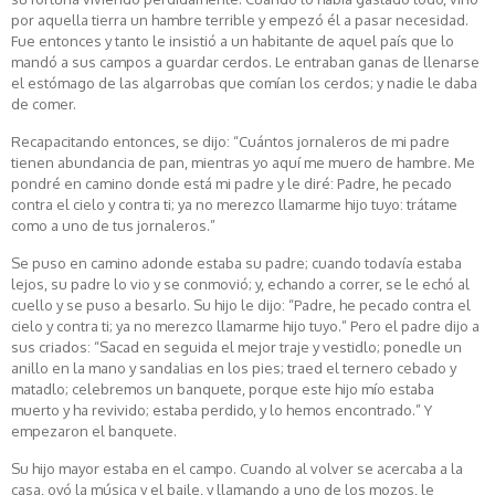
por aquella tierra un hambre terrible y empezó él a pasar necesidad.
Fue entonces y tanto le insistió a un habitante de aquel país que lo
mandó a sus campos a guardar cerdos. Le entraban ganas de llenarse
el estómago de las algarrobas que comían los cerdos; y nadie le daba
de comer.
Recapacitando entonces, se dijo: “Cuántos jornaleros de mi padre
tienen abundancia de pan, mientras yo aquí me muero de hambre. Me
pondré en camino donde está mi padre y le diré: Padre, he pecado
contra el cielo y contra ti; ya no merezco llamarme hijo tuyo: trátame
como a uno de tus jornaleros.”
Se puso en camino adonde estaba su padre; cuando todavía estaba
lejos, su padre lo vio y se conmovió; y, echando a correr, se le echó al
cuello y se puso a besarlo. Su hijo le dijo: “Padre, he pecado contra el
cielo y contra ti; ya no merezco llamarme hijo tuyo.” Pero el padre dijo a
sus criados: “Sacad en seguida el mejor traje y vestidlo; ponedle un
anillo en la mano y sandalias en los pies; traed el ternero cebado y
matadlo; celebremos un banquete, porque este hijo mío estaba
muerto y ha revivido; estaba perdido, y lo hemos encontrado.” Y
empezaron el banquete.
Su hijo mayor estaba en el campo. Cuando al volver se acercaba a la
casa, oyó la música y el baile, y llamando a uno de los mozos, le