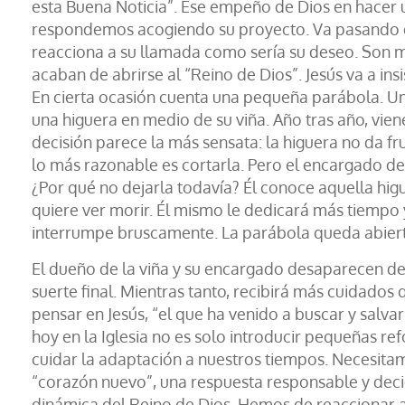
esta Buena Noticia”. Ese empeño de Dios en hacer
respondemos acogiendo su proyecto. Va pasando el
reacciona a su llamada como sería su deseo. Son m
acaban de abrirse al “Reino de Dios”. Jesús va a ins
En cierta ocasión cuenta una pequeña parábola. Un
una higuera en medio de su viña. Año tras año, viene
decisión parece la más sensata: la higuera no da fr
lo más razonable es cortarla. Pero el encargado d
¿Por qué no dejarla todavía? Él conoce aquella higue
quiere ver morir. Él mismo le dedicará más tiempo y 
interrumpe bruscamente. La parábola queda abiert
El dueño de la viña y su encargado desaparecen de 
suerte final. Mientras tanto, recibirá más cuidado
pensar en Jesús, “el que ha venido a buscar y salv
hoy en la Iglesia no es solo introducir pequeñas 
cuidar la adaptación a nuestros tiempos. Necesita
“corazón nuevo”, una respuesta responsable y decid
dinámica del Reino de Dios. Hemos de reaccionar a