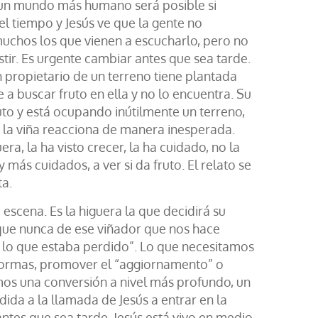
 un mundo más humano será posible si
 tiempo y Jesús ve que la gente no
uchos los que vienen a escucharlo, pero no
istir. Es urgente cambiar antes que sea tarde.
 propietario de un terreno tiene plantada
 a buscar fruto en ella y no lo encuentra. Su
uto y está ocupando inútilmente un terreno,
e la viña reacciona de manera inesperada.
ra, la ha visto crecer, la ha cuidado, no la
más cuidados, a ver si da fruto. El relato se
a.
escena. Es la higuera la que decidirá su
s que nunca de ese viñador que nos hace
ar lo que estaba perdido”. Lo que necesitamos
reformas, promover el “aggiornamento” o
mos una conversión a nivel más profundo, un
ida a la llamada de Jesús a entrar en la
ntes que sea tarde. Jesús está vivo en medio