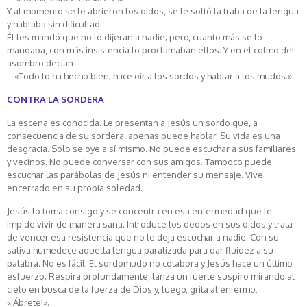
Y al momento se le abrieron los oídos, se le soltó la traba de la lengua
y hablaba sin dificultad.
Él les mandó que no lo dijeran a nadie; pero, cuanto más se lo
mandaba, con más insistencia lo proclamaban ellos. Y en el colmo del
asombro decían:
– «Todo lo ha hecho bien; hace oír a los sordos y hablar a los mudos.»
CONTRA LA SORDERA
La escena es conocida. Le presentan a Jesús un sordo que, a
consecuencia de su sordera, apenas puede hablar. Su vida es una
desgracia. Sólo se oye a sí mismo. No puede escuchar a sus familiares
y vecinos. No puede conversar con sus amigos. Tampoco puede
escuchar las parábolas de Jesús ni entender su mensaje. Vive
encerrado en su propia soledad.
Jesús lo toma consigo y se concentra en esa enfermedad que le
impide vivir de manera sana. Introduce los dedos en sus oídos y trata
de vencer esa resistencia que no le deja escuchar a nadie. Con su
saliva humedece aquella lengua paralizada para dar fluidez a su
palabra. No es fácil. El sordomudo no colabora y Jesús hace un último
esfuerzo. Respira profundamente, lanza un fuerte suspiro mirando al
cielo en busca de la fuerza de Dios y, luego, grita al enfermo:
«¡Ábrete!».