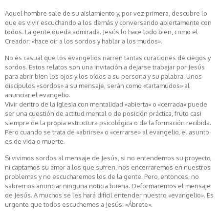
Aquel hombre sale de su aislamiento y, por vez primera, descubre lo
que es vivir escuchando a los demás y conversando abiertamente con
todos. La gente queda admirada. Jesús lo hace todo bien, como el
Creador: «hace oír a los sordos y hablar a los mudos».
No es casual que los evangelios narren tantas curaciones de ciegos y
sordos. Estos relatos son una invitación a dejarse trabajar por Jesús
para abrir bien los ojos y los oídos a su persona y su palabra. Unos
discípulos «sordos» a su mensaje, serán como «tartamudos» al
anunciar el evangelio.
Vivir dentro de la Iglesia con mentalidad «abierta» o «cerrada» puede
ser una cuestión de actitud mental o de posición práctica, fruto casi
siempre de la propia estructura psicológica o de la formación recibida.
Pero cuando se trata de «abrirse» o «cerrarse» al evangelio, el asunto
es de vida o muerte.
Si vivimos sordos al mensaje de Jesús, si no entendemos su proyecto,
ni captamos su amor a los que sufren, nos encerraremos en nuestros
problemas y no escucharemos los de la gente. Pero, entonces, no
sabremos anunciar ninguna noticia buena. Deformaremos el mensaje
de Jesús. A muchos se les hará difícil entender nuestro «evangelio». Es
urgente que todos escuchemos a Jesús: «Ábrete».