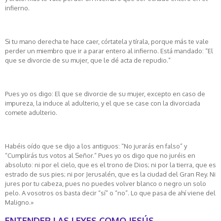
infierno.
Si tu mano derecha te hace caer, córtatela y tírala, porque más te vale
perder un miembro que ir a parar entero al infierno. Está mandado: “El
que se divorcie de su mujer, que le dé acta de repudio.”
Pues yo os digo: El que se divorcie de su mujer, excepto en caso de
impureza, la induce al adulterio, y el que se case con la divorciada
comete adulterio.
Habéis oído que se dijo a los antiguos: “No jurarás en falso” y
“Cumplirás tus votos al Señor.” Pues yo os digo que no juréis en
absoluto: ni por el cielo, que es el trono de Dios; ni por la tierra, que es
estrado de sus pies; ni por Jerusalén, que es la ciudad del Gran Rey. Ni
jures por tu cabeza, pues no puedes volver blanco o negro un solo
pelo. A vosotros os basta decir “sí” o “no”. Lo que pasa de ahí viene del
Maligno.»
ENTENDER LAS LEYES COMO JESÚS