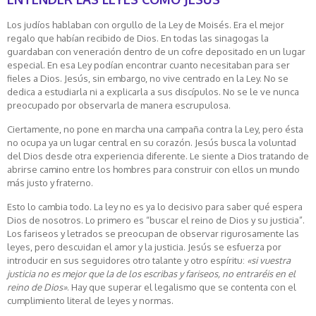
Los judíos hablaban con orgullo de la Ley de Moisés. Era el mejor
regalo que habían recibido de Dios. En todas las sinagogas la
guardaban con veneración dentro de un cofre depositado en un lugar
especial. En esa Ley podían encontrar cuanto necesitaban para ser
fieles a Dios. Jesús, sin embargo, no vive centrado en la Ley. No se
dedica a estudiarla ni a explicarla a sus discípulos. No se le ve nunca
preocupado por observarla de manera escrupulosa.
Ciertamente, no pone en marcha una campaña contra la Ley, pero ésta
no ocupa ya un lugar central en su corazón. Jesús busca la voluntad
del Dios desde otra experiencia diferente. Le siente a Dios tratando de
abrirse camino entre los hombres para construir con ellos un mundo
más justo y fraterno.
Esto lo cambia todo. La ley no es ya lo decisivo para saber qué espera
Dios de nosotros. Lo primero es “buscar el reino de Dios y su justicia”.
Los fariseos y letrados se preocupan de observar rigurosamente las
leyes, pero descuidan el amor y la justicia. Jesús se esfuerza por
introducir en sus seguidores otro talante y otro espíritu:
«si vuestra
justicia no es mejor que la de los escribas y fariseos, no entraréis en el
reino de Dios»
. Hay que superar el legalismo que se contenta con el
cumplimiento literal de leyes y normas.