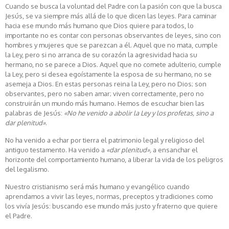
Cuando se busca la voluntad del Padre con la pasión con que la busca
Jesús, se va siempre más allá de lo que dicen las leyes. Para caminar
hacia ese mundo más humano que Dios quiere para todos, lo
importante no es contar con personas observantes de leyes, sino con
hombres y mujeres que se parezcan a él. Aquel que no mata, cumple
la Ley, pero si no arranca de su corazón la agresividad hacia su
hermano, no se parece a Dios. Aquel que no comete adulterio, cumple
la Ley, pero si desea egoístamente la esposa de su hermano, no se
asemeja a Dios. En estas personas reina la Ley, pero no Dios; son
observantes, pero no saben amar; viven correctamente, pero no
construirán un mundo más humano. Hemos de escuchar bien las
palabras de Jesús:
«No he venido a abolir la Ley y los profetas, sino a
dar plenitud»
.
No ha venido a echar por tierra el patrimonio legal y religioso del
antiguo testamento. Ha venido a
«dar plenitud»,
a ensanchar el
horizonte del comportamiento humano, a liberar la vida de los peligros
del legalismo.
Nuestro cristianismo será más humano y evangélico cuando
aprendamos a vivir las leyes, normas, preceptos y tradiciones como
los vivía Jesús: buscando ese mundo más justo y fraterno que quiere
el Padre.