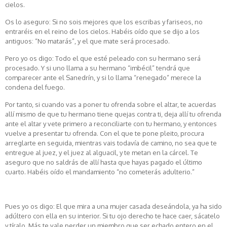
cielos.
Os lo aseguro: Si no sois mejores que los escribas y fariseos, no
entraréis en el reino de los cielos. Habéis oído que se dijo a los
antiguos: “No matarás”, y el que mate será procesado.
Pero yo os digo: Todo el que esté peleado con su hermano será
procesado. Y si uno llama a su hermano “imbécil” tendrá que
comparecer ante el Sanedrín, y si lo llama “renegado” merece la
condena del fuego.
Por tanto, si cuando vas a poner tu ofrenda sobre el altar, te acuerdas
allí mismo de que tu hermano tiene quejas contra ti, deja allí tu ofrenda
ante el altar y vete primero a reconciliarte con tu hermano, y entonces
vuelve a presentar tu ofrenda. Con el que te pone pleito, procura
arreglarte en seguida, mientras vais todavía de camino, no sea que te
entregue al juez, y el juez al alguacil, y te metan en la cárcel. Te
aseguro que no saldrás de allí hasta que hayas pagado el último
cuarto. Habéis oído el mandamiento “no cometerás adulterio.”
Pues yo os digo: El que mira a una mujer casada deseándola, ya ha sido
adúltero con ella en su interior. Si tu ojo derecho te hace caer, sácatelo
y tíralo. Más te vale perder un miembro que ser echado entero en el