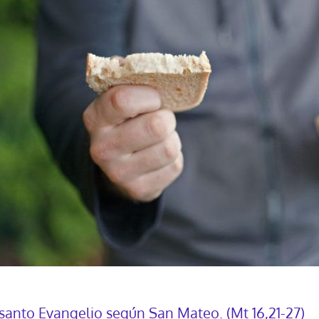
 santo Evangelio según San Mateo. (Mt 16,21-27)