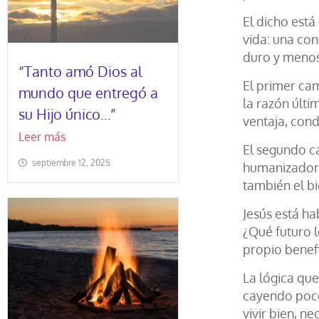
El dicho est
vida: una con
duro y menos 
“Tanto amó Dios al
El primer cam
mundo que entregó a
la razón últi
su Hijo único…”
ventaja, cond
Leer más
El segundo ca
septiembre 12, 2025
humanizador 
también el b
Jesús está h
¿Qué futuro 
propio benefi
La lógica qu
cayendo poco
vivir bien, 