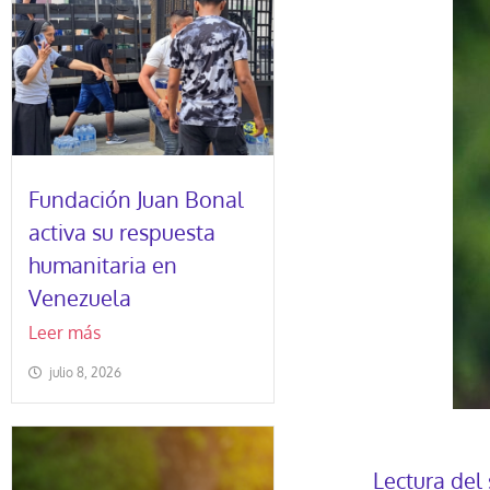
Fundación Juan Bonal
activa su respuesta
humanitaria en
Venezuela
Leer más
julio 8, 2026
Lectura del