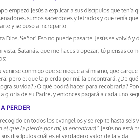
po empezó Jesús a explicar a sus discípulos que tenía q
senadores, sumos sacerdotes y letrados y que tenía que s
parte y se puso a increparlo:
ta Dios, Señor! Eso no puede pasarte. Jesús se volvió y d
mi vista, Satanás, que me haces tropezar; tú piensas co
os:
a venirse conmigo que se niegue a sí mismo, que cargue c
erá; pero el que la pierda por mí, la encontrará. ¿De q
alogra su vida? ¿O qué podrá hacer para recobrarla? Po
la gloria de su Padre, y entonces pagará a cada uno se
 A PERDER
 recogido en todos los evangelios y se repite hasta seis 
 el que la pierde por mí, la encontrará”
. Jesús no está 
sus discípulos cuál es el verdadero valor de la vida.