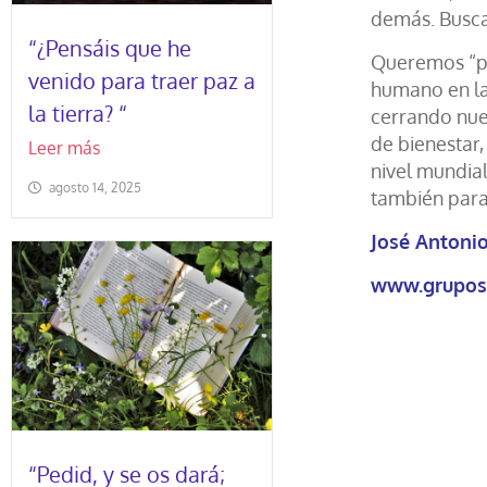
demás. Busca
“¿Pensáis que he
Queremos “pr
venido para traer paz a
humano en la
la tierra? “
cerrando nues
de bienestar
Leer más
nivel mundia
agosto 14, 2025
también para
José Antoni
www.grupos
“Pedid, y se os dará;