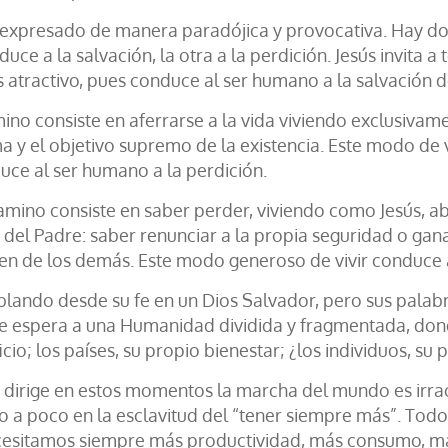
á expresado de manera paradójica y provocativa. Hay do
duce a la salvación, la otra a la perdición. Jesús invita
atractivo, pues conduce al ser humano a la salvación de
ino consiste en aferrarse a la vida viviendo exclusiva
ma y el objetivo supremo de la existencia. Este modo de
uce al ser humano a la perdición.
mino consiste en saber perder, viviendo como Jesús, abi
del Padre: saber renunciar a la propia seguridad o gana
ien de los demás. Este modo generoso de vivir conduce 
ablando desde su fe en un Dios Salvador, pero sus palab
le espera a una Humanidad dividida y fragmentada, do
cio; los países, su propio bienestar; ¿los individuos, su 
e dirige en estos momentos la marcha del mundo es irrac
 a poco en la esclavitud del “tener siempre más”. Todo 
necesitamos siempre más productividad, más consumo, má