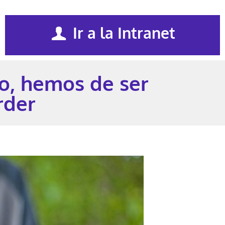
Ir a la Intranet
o, hemos de ser
rder