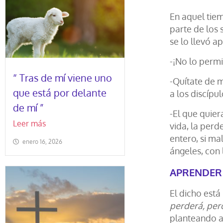
En aquel tiem
parte de los 
se lo llevó a
-¡No lo permi
“ Tras de mí viene uno
-Quítate de 
que está por delante
a los discípul
de mí ”
-El que quier
Leer más
vida, la perd
entero, si m
enero 16, 2026
ángeles, con 
APRENDER
El dicho está
perderá, pero
planteando a 