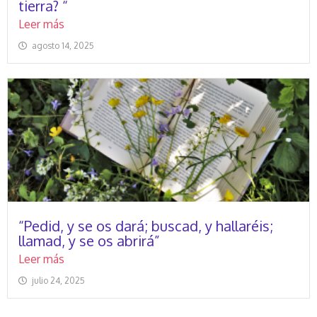
tierra? “
Leer más
agosto 14, 2025
“Pedid, y se os dará; buscad, y hallaréis;
llamad, y se os abrirá”
Leer más
julio 24, 2025