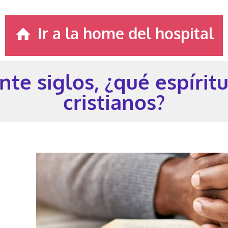
Ir a la home del hospital
te siglos, ¿qué espíritu
cristianos?