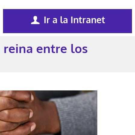
Ir a la Intranet
 reina entre los