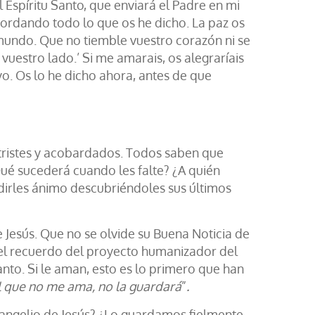
 Espíritu Santo, que enviará el Padre en mi
cordando todo lo que os he dicho. La paz os
 mundo. Que no tiemble vuestro corazón ni se
vuestro lado.’ Si me amarais, os alegraríais
o. Os lo he dicho ahora, antes de que
e tristes y acobardados. Todos saben que
Qué sucederá cuando les falte? ¿A quién
dirles ánimo descubriéndoles sus últimos
e Jesús. Que no se olvide su Buena Noticia de
el recuerdo del proyecto humanizador del
anto. Si le aman, esto es lo primero que han
 que no me ama, no la guardará
”
.
vangelio de Jesús? ¿Lo guardamos fielmente