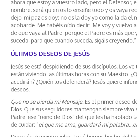
ahora que estoy a vuestro lado, pero el Defensor, el
nombre, será quien os lo enseñe todo y os vaya re
dejo, mi paz os doy; no os la doy yo como la da el
acobarde. Me habéis oído decir: ‘Me voy y vuelvo a 
de que vaya al Padre, porque el Padre es más que y
suceda, para que cuando suceda, sigáis creyendo.”
ÚLTIMOS DESEOS DE JESÚS
Jesús se está despidiendo de sus discípulos. Los v
están viviendo las últimas horas con su Maestro. ¿
acudirán? ¿Quién los defenderá? Jesús quiere infun
deseos.
Que no se pierda mi Mensaje
. Es el primer deseo d
Dios. Que sus seguidores mantengan siempre vivo 
Padre: ese “reino de Dios” del que les ha hablado t
de cuidar: “
el que me ama, guardará mi palabra…el
Después de veinte siglos, ¿qué hemos hecho del E