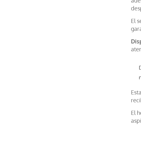
ade
des
El s
gar
Dis
ate
Est
reci
El h
aspi