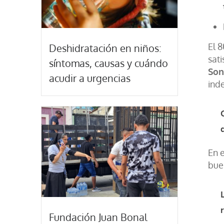
El 
Deshidratación en niños:
sati
síntomas, causas y cuándo
Son
acudir a urgencias
ind
En e
bue
Fundación Juan Bonal