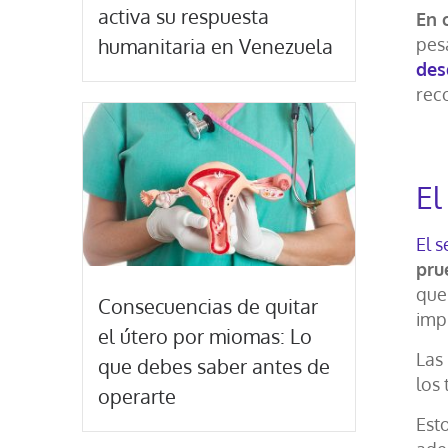
activa su respuesta
En c
humanitaria en Venezuela
pesa
des
rec
El
El s
pru
que 
Consecuencias de quitar
impr
el útero por miomas: Lo
Las
que debes saber antes de
los 
operarte
Est