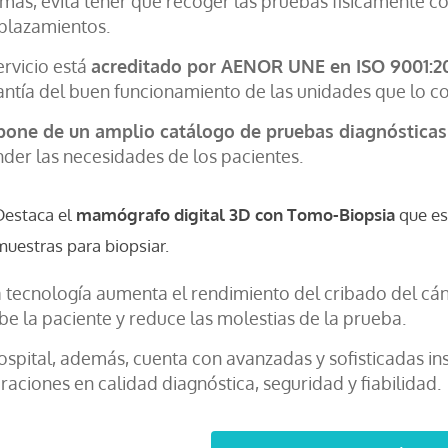
más, evita tener que recoger las pruebas físicamente co
plazamientos.
ervicio está
acreditado por AENOR UNE en ISO 9001:2
antía del buen funcionamiento de las unidades que lo 
pone de un amplio catálogo de pruebas diagnósticas 
nder las necesidades de los pacientes.
Destaca el
mamógrafo digital 3D con Tomo-Biopsia
que es
muestras para biopsiar.
a tecnología aumenta el rendimiento del cribado del cá
be la paciente y reduce las molestias de la prueba.
ospital, además, cuenta con avanzadas y sofisticadas in
raciones en calidad diagnóstica, seguridad y fiabilidad.