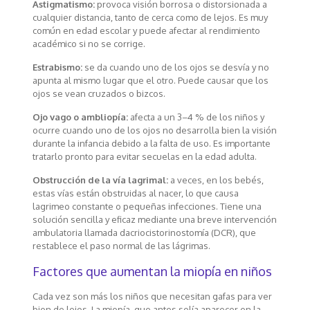
Astigmatismo:
provoca visión borrosa o distorsionada a
cualquier distancia, tanto de cerca como de lejos. Es muy
común en edad escolar y puede afectar al rendimiento
académico si no se corrige.
Estrabismo:
se da cuando uno de los ojos se desvía y no
apunta al mismo lugar que el otro. Puede causar que los
ojos se vean cruzados o bizcos.
Ojo vago o ambliopía:
afecta a un 3–4 % de los niños y
ocurre cuando uno de los ojos no desarrolla bien la visión
durante la infancia debido a la falta de uso. Es importante
tratarlo pronto para evitar secuelas en la edad adulta.
Obstrucción de la vía lagrimal:
a veces, en los bebés,
estas vías están obstruidas al nacer, lo que causa
lagrimeo constante o pequeñas infecciones. Tiene una
solución sencilla y eficaz mediante una breve intervención
ambulatoria llamada dacriocistorinostomía (DCR), que
restablece el paso normal de las lágrimas.
Factores que aumentan la miopía en niños
Cada vez son más los niños que necesitan gafas para ver
bien de lejos. La miopía, que antes solía aparecer en la