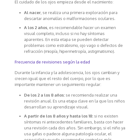
El cuidado de los ojos empieza desde el nacimiento:
Al nacer
, se realiza una primera exploración para
descartar anomalías o malformaciones oculares.
A los 2 años
, es recomendable hacer un examen
visual completo, incluso si no hay síntomas
aparentes. En esta etapa se pueden detectar
problemas como estrabismo, ojo vago o defectos de
refracción (miopía, hipermetropía, astigmatismo).
Frecuencia de revisiones según la edad
Durante la infancia y la adolescencia, los ojos cambian y
crecen igual que el resto del cuerpo, por lo que es
importante mantener un seguimiento regular:
De los 2 a los 8 años:
se recomienda realizar una
revisión anual. Es una etapa clave en la que los niños
desarrollan su aprendizaje visual.
A partir de los 8 años y hasta los 18:
si no existen
síntomas ni antecedentes familiares, basta con hacer
una revisión cada dos años. Sin embargo, si el niño ya
usa gafas o padece alguna patología ocular, el
especialista puede recomendar controles más