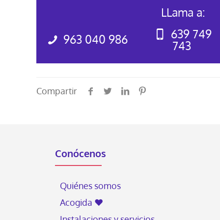
LLama a:
639 749
963 040 986
743
Compartir
Conócenos
Quiénes somos
Acogida ♥
Instalaciones y servicios