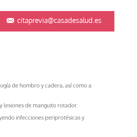
citaprevia@casadesalud.es
irugía de hombro y cadera, así como a
 y lesiones de manguito rotador.
uyendo infecciones periprotésicas y