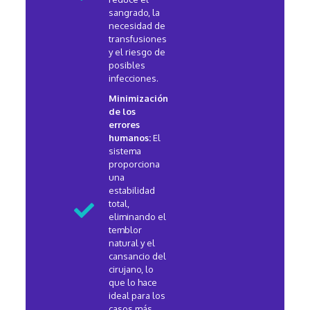
sangrado, la
necesidad de
transfusiones
y el riesgo de
posibles
infecciones.
Minimización
de los
errores
humanos:
El
sistema
proporciona
una
estabilidad
total,
eliminando el
temblor
natural y el
cansancio del
cirujano, lo
que lo hace
ideal para los
casos más