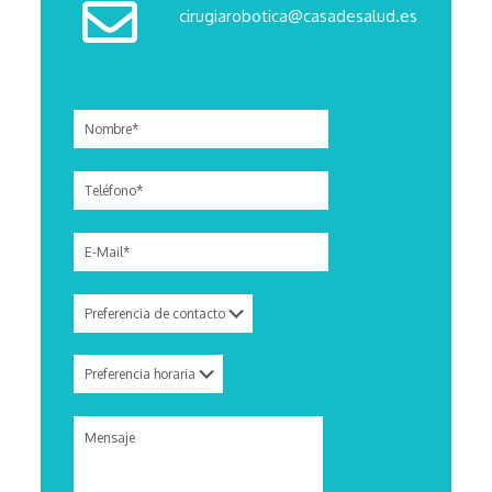
cirugiarobotica@casadesalud.es