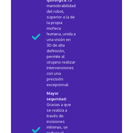
quirúrgica:
La
maniobrabilidad
del robot,
superior a la de
la propia
muñeca
humana, unida a
una visión en
3D de alta
definición,
permite al
cirujano realizar
intervenciones
con una
precisión
excepcional.
Mayor
seguridad:
Gracias a que
se realiza a
través de
incisiones
mínimas, se
reduce el