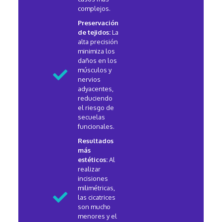
complejos.
Preservación
de tejidos:
La
alta precisión
minimiza los
daños en los
músculos y
nervios
adyacentes,
reduciendo
el riesgo de
secuelas
funcionales.
Resultados
más
estéticos:
Al
realizar
incisiones
milimétricas,
las cicatrices
son mucho
menores y el