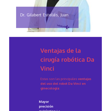
Dr. Gilabert Estellés, Juan
Ventajas de la
cirugía robótica Da
Vinci
Estas son las principales
ventajas
del uso del robot Da Vinci en
ginecología
:
Mayor
precisión