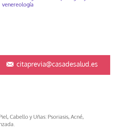
venereología
citaprevia@casadesalud.es
el, Cabello y Uñas: Psoriasis, Acné,
nzada.