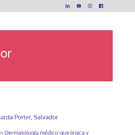
dor
uarda Porter, Salvador
en
Dermatología médico-quirúrgica y