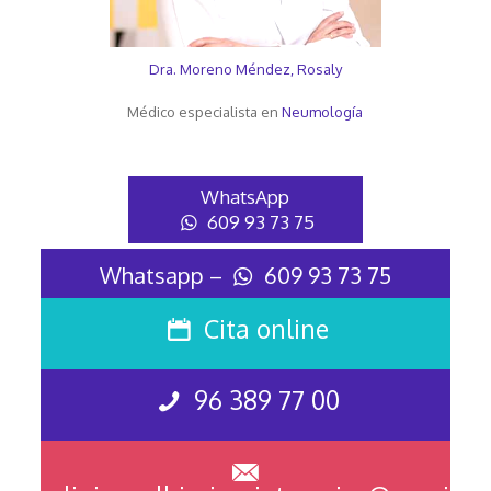
Dra. Moreno Méndez, Rosaly
Médico especialista en
Neumología
WhatsApp
609 93 73 75
Whatsapp –
609 93 73 75
Cita online
96 389 77 00