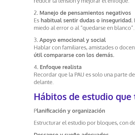
reducir la tensión y mejorar el enfoque.
2
. Manejo de pensamientos negativos
Es
habitual sentir dudas o inseguridad.
miedo al error o al “quedarse en blanco”.
3
. Apoyo emocional y social
Hablar con familiares, amistades o docen
útil compararse con los demás.
4
. Enfoque realista
Recordar que la PAU es solo una parte del
delante.
Hábitos de estudio que 
P
lanificación y organización
Estructurar el estudio por bloques, con de
Descanso y sueño adecuados