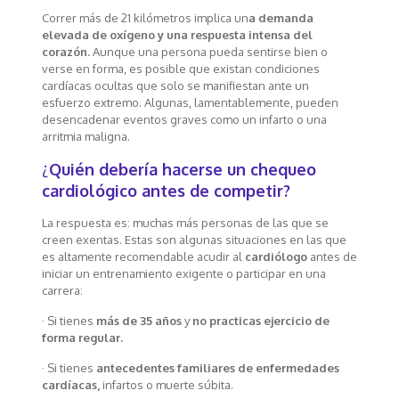
Correr más de 21 kilómetros implica un
a demanda
elevada de oxígeno y una respuesta intensa del
corazón.
Aunque una persona pueda sentirse bien o
verse en forma, es posible que existan condiciones
cardíacas ocultas que solo se manifiestan ante un
esfuerzo extremo. Algunas, lamentablemente, pueden
desencadenar eventos graves como un infarto o una
arritmia maligna.
¿
Quién debería hacerse un chequeo
cardiológico antes de competir?
La respuesta es: muchas más personas de las que se
creen exentas. Estas son algunas situaciones en las que
es altamente recomendable acudir al
cardiólogo
antes de
iniciar un entrenamiento exigente o participar en una
carrera:
· Si tienes
más de 35 años
y
no practicas ejercicio de
forma regular.
· Si tienes
antecedentes familiares de enfermedades
cardíacas,
infartos o muerte súbita.