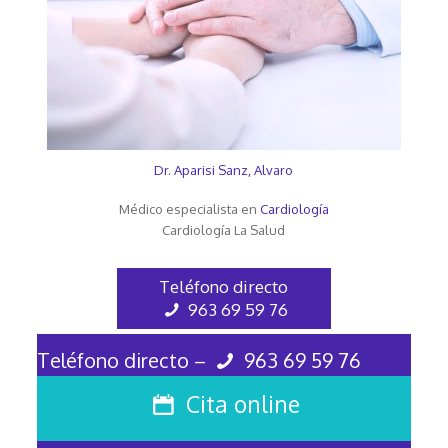
Dr. Aparisi Sanz, Alvaro
Médico especialista en
Cardiología
Cardiología La Salud
Teléfono directo
963 69 59 76
Teléfono directo –
963 69 59 76
Cita online