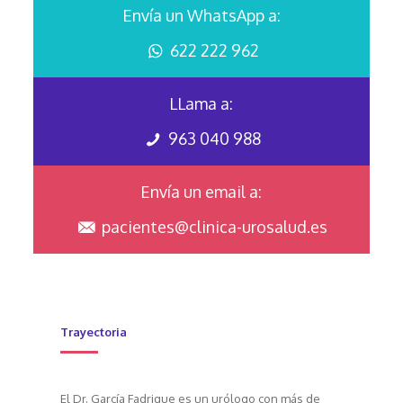
Envía un WhatsApp a:
622 222 962
LLama a:
963 040 988
Envía un email a:
pacientes@clinica-urosalud.es
Trayectoria
El Dr. García Fadrique es un urólogo con más de