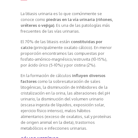
La litiasis urinaria es lo que comúnmente se
conoce como
piedras en la vía urinaria (riñones,
uréteres o vejiga)
. Es una de las patologías más
frecuentes de las vías urinarias.
El 70% de las litiasis están
constituidas por
calcio
(principalmente oxalato cálcico). En menor
proporción encontramos las compuestas por
fosfato-amónico-magnésico/estruvita (10-15%),
por ácido úrico (5-10%) y por cistina (2%).
En la formación de cálculos
influyen diversos
factores
como la sobresaturación de sales
litogénicas, la disminución de Inhibidores de la
cristalización en la orina, las alteraciones del pH
urinario, la disminución del volumen urinario
(escasa ingesta de líquidos, exposición solar,
ejercicio físico intenso), malos hábitos
alimentarios (exceso de oxalatos, sal y proteínas
de origen animal en la dieta), trastornos
metabólicos e infecciones urinarias.