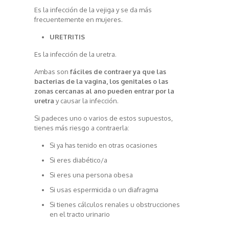
Es la infección de la vejiga y se da más
frecuentemente en mujeres.
URETRITIS
Es la infección de la uretra.
Ambas son
fáciles de contraer ya que las
bacterias de la vagina, los genitales o las
zonas cercanas al ano pueden entrar por la
uretra
y causar la infección.
Si padeces uno o varios de estos supuestos,
tienes más riesgo a contraerla:
Si ya has tenido en otras ocasiones
Si eres diabético/a
Si eres una persona obesa
Si usas espermicida o un diafragma
Si tienes cálculos renales u obstrucciones
en el tracto urinario