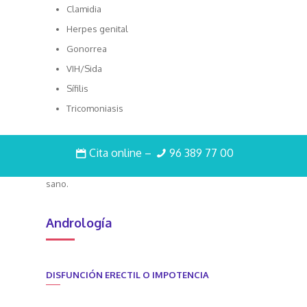
Clamidia
Herpes genital
Gonorrea
VIH/Sida
Sífilis
Tricomoniasis
No siempre presentan síntomas
y es importante
Cita online
–
96 389 77 00
que visites a tu médico antes de comenzar la
actividad sexual para asegurarte de que estás
sano.
Andrología
DISFUNCIÓN ERECTIL O IMPOTENCIA