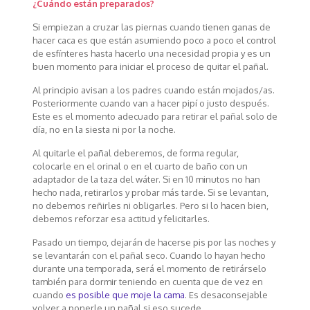
¿Cuándo están preparados?
Si empiezan a cruzar las piernas cuando tienen ganas de
hacer caca es que están asumiendo poco a poco el control
de esfínteres hasta hacerlo una necesidad propia y es un
buen momento para iniciar el proceso de quitar el pañal.
Al principio avisan a los padres cuando están mojados/as.
Posteriormente cuando van a hacer pipí o justo después.
Este es el momento adecuado para retirar el pañal solo de
día, no en la siesta ni por la noche.
Al quitarle el pañal deberemos, de forma regular,
colocarle en el orinal o en el cuarto de baño con un
adaptador de la taza del wáter. Si en 10 minutos no han
hecho nada, retirarlos y probar más tarde. Si se levantan,
no debemos reñirles ni obligarles. Pero si lo hacen bien,
debemos reforzar esa actitud y felicitarles.
Pasado un tiempo, dejarán de hacerse pis por las noches y
se levantarán con el pañal seco. Cuando lo hayan hecho
durante una temporada, será el momento de retirárselo
también para dormir teniendo en cuenta que de vez en
cuando
es posible que moje la cama
. Es desaconsejable
volver a ponerle un pañal si eso sucede.