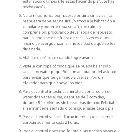
estar sucio o limpio (¿te estás haciendo pis?, ¿te has
hecho caca?).
No le riñas nunca por hacerse encima sin avisar. La
respuesta debe ser neutra (“vamos a la habitación a
cambiarte y ponerte ropa seca”), con calma y
comprensión, procurando llevar ropa de repuesto
para cuando se esté fuera de casa. A veces ellos
mismo se avergüenzan sin necesidad de que se les
diga nada.
Alábale o prémiale cuando logre avances.
Vístele con ropa cómoda que se pueda bajar solo.
Utiliza un wáter pequeño o un adaptador del asiento
para evitar que tenga miedo a caerse. Pon un
elevador para que apoye los pies.
Para el control intestinal anímale a sentarse en el
wáter dos veces al día, después de 2 comidas,
durante 5-10 minutos sin forzar más tiempo. Felicítale
si se mantiene sentado o consigue hacer caca o pis.
Para el control vesical diurno intenta que se siente
aproximadamente cada 2 horas.
Para el control nocturno, felicítale las noches secas e