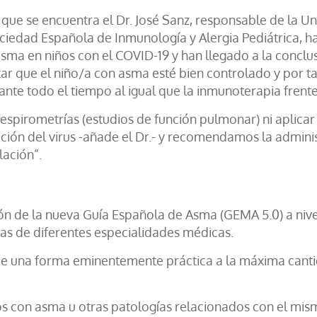
s que se encuentra el Dr. José Sanz, responsable de la Un
ciedad Española de Inmunología y Alergia Pediátrica, ha
l asma en niños con el COVID-19 y han llegado a la concl
entar que el niño/a con asma esté bien controlado y por
nte todo el tiempo al igual que la inmunoterapia frente
pirometrías (estudios de función pulmonar) ni aplicar
ción del virus -añade el Dr.- y recomendamos la admini
lación”.
ión de la nueva Guía Española de Asma (GEMA 5.0) a nivel
cas de diferentes especialidades médicas.
ón de una forma eminentemente práctica a la máxima cant
os con asma u otras patologías relacionados con el mi