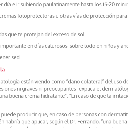
r día e ir subiendo paulatinamente hasta los 15-20 minu
ar cremas fotoprotectoras u otras vías de protección par
das que te protejan del exceso de sol.
importante en días calurosos, sobre todo en niños y an
tener sed
la
rmatología están viendo como “daño colateral” del uso d
 lesiones ni graves ni preocupantes- explica el dermatól
n una buena crema hidratante”. “En caso de que la irrita
 puede producir que, en caso de personas con dermatiti
én habría que aplicar, según el Dr. Ferrando, “una bu