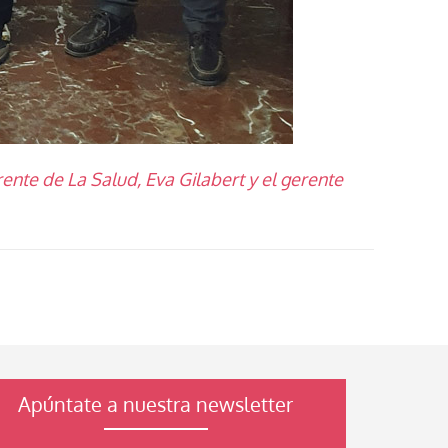
ente de La Salud, Eva Gilabert y el gerente
Apúntate a nuestra newsletter