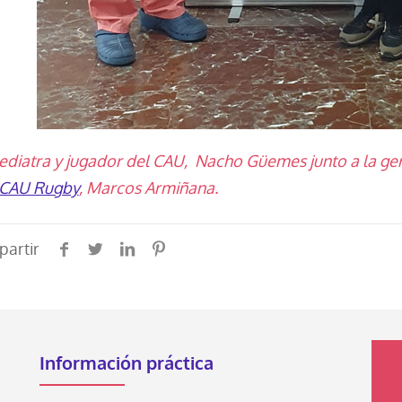
pediatra y jugador del CAU, Nacho Güemes junto a la ger
CAU Rugby
, Marcos Armiñana.
artir
Información práctica