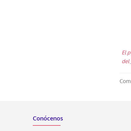
El 
del
Comp
Conócenos