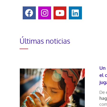
Últimas noticias
Un 
el 
jug
De 
hag
comp