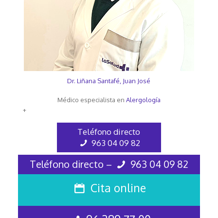
Dr. Liñana Santafé, Juan José
Médico especialista en
Alergología
+
Teléfono directo
963 04 09 82
Teléfono directo –
963 04 09 82
Cita online