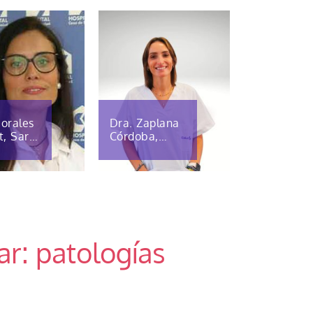
orales
Dra. Zaplana
t, Sara
Córdoba,
des
Marta
ar: patologías