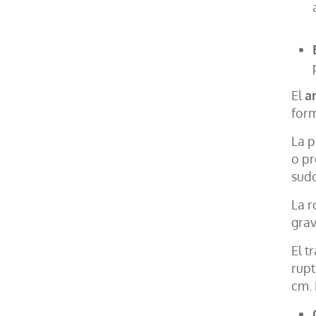
El
a
form
La p
o pr
sud
La r
grav
El t
rupt
cm. 