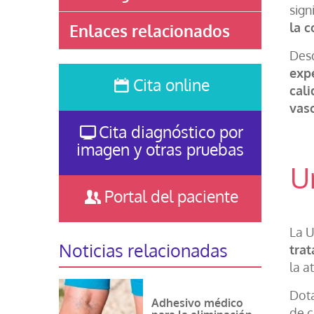
sign
la c
Enlaces relacionados
Desd
exp
Cita online
cali
vas
Cita diagnóstico por
imagen y otras pruebas
U
Portal del paciente
La U
Noticias relacionadas
trat
la a
Dota
Adhesivo médico
de c