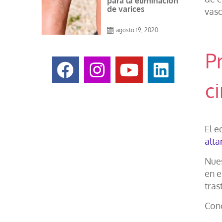
para la eliminación
de varices
vasc
agosto 19, 2020
P
c
El e
alta
Nues
en e
tras
Cono