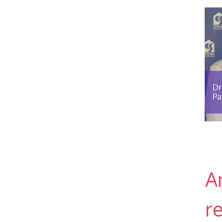
Dr
Pa
Fr
A
r