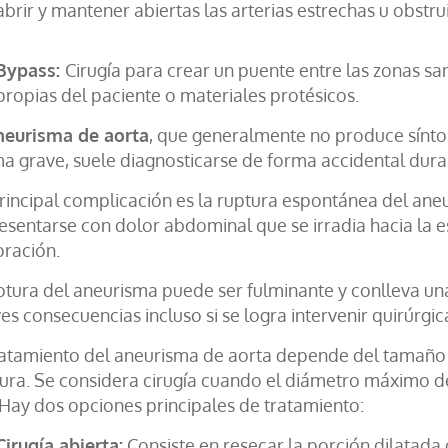
abrir y mantener abiertas las arterias estrechas u obstru
Bypass:
Cirugía para crear un puente entre las zonas san
propias del paciente o materiales protésicos.
neurisma de aorta
, que generalmente no produce sínto
a grave, suele diagnosticarse de forma accidental dur
rincipal complicación es la ruptura espontánea del an
esentarse con dolor abdominal que se irradia hacia la e
oración.
otura del aneurisma puede ser fulminante y conlleva un
es consecuencias incluso si se logra intervenir quirúrgi
ratamiento del aneurisma de aorta depende del tamaño 
ura. Se considera cirugía cuando el diámetro máximo d
Hay dos opciones principales de tratamiento:
Cirugía abierta:
Consiste en resecar la porción dilatada d