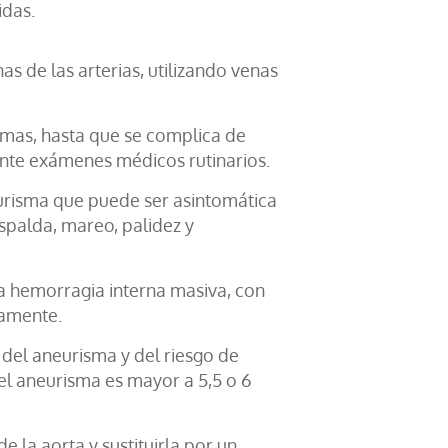
idas.
as de las arterias, utilizando venas
mas, hasta que se complica de
ante exámenes médicos rutinarios.
eurisma que puede ser asintomática
spalda, mareo, palidez y
a hemorragia interna masiva, con
camente.
del aneurisma y del riesgo de
el aneurisma es mayor a 5,5 o 6
e la aorta y sustituirla por un