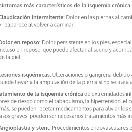
síntomas más característicos de la isquemia crónica
Claudicación intermitente:
Dolor en las piernas al ca
y reaparece al volver a caminar.
Dolor en reposo:
Dolor persistente en los pies, especia
incluso en reposo, que puede afectar al sueño y acomp
de la piel.
Lesiones isquémicas:
Ulceraciones o gangrena debido a l
puede llevar a la amputación de la pierna si no se trat
ratamiento de la isquemia crónica
de extremidades infe
ores de riesgo como el tabaquismo, la hipertensión, el co
ás, se pueden recetar medicamentos para aliviar los sí
asos graves, pueden ser necesarios tratamientos más in
Angioplastia y stent:
Procedimientos endovasculares en 