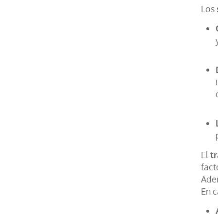
Los
El
t
fact
Adem
En c