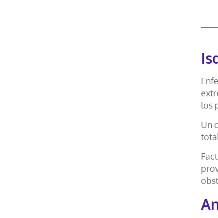
Is
Enfe
extr
los 
Un c
tota
Fact
prov
obst
An