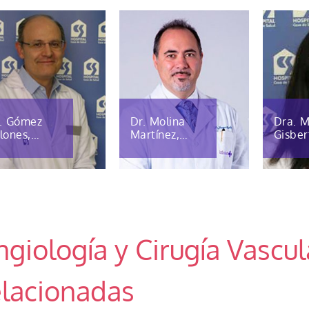
. Gómez
Dr. Molina
Dra. M
lones,
Martínez,
Gisber
ancisco
Jorge
Merce
ngiología y Cirugía Vascul
elacionadas