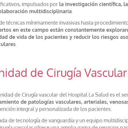
ificativos, impulsados por
la investigación científica,
olaboración multidisciplinaria
.
e técnicas mínimamente invasivas hasta procedimiento
ertos en este campo están constantemente exploran
dad de vida de los pacientes y reducir los riesgos as
culares
.
nidad de Cirugía Vascular
nidad de Cirugía vascular del Hospital La Salud es el se
amiento de patologías vasculares, arteriales, venosas
tención integral y personalizada de los pacientes.
da de tecnología de vanguardia y un equipo multidiscipl
irugía vascular ofrece una amplia gama de servicios par