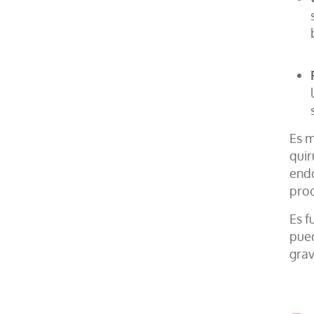
Es m
quir
endo
pro
Es f
pued
grav