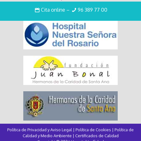
Intranet
Cita online
–
96 389 77 00
Política de Privacidad y Aviso Legal
|
Política de Cookies
|
Política de
Calidad y Medio Ambiente
|
Certificados de Calidad