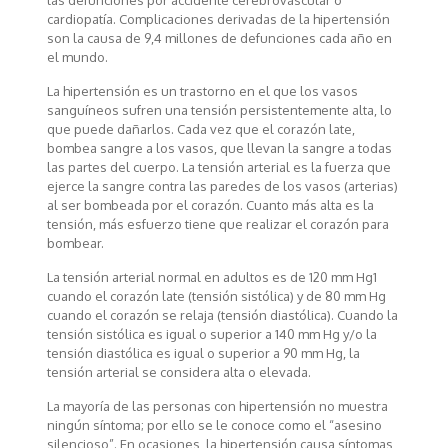
las defunciones por accidente cerebrovascular o
cardiopatía. Complicaciones derivadas de la hipertensión
son la causa de 9,4 millones de defunciones cada año en
el mundo.
La hipertensión es un trastorno en el que los vasos
sanguíneos sufren una tensión persistentemente alta, lo
que puede dañarlos. Cada vez que el corazón late,
bombea sangre a los vasos, que llevan la sangre a todas
las partes del cuerpo. La tensión arterial es la fuerza que
ejerce la sangre contra las paredes de los vasos (arterias)
al ser bombeada por el corazón. Cuanto más alta es la
tensión, más esfuerzo tiene que realizar el corazón para
bombear.
La tensión arterial normal en adultos es de 120 mm Hg1
cuando el corazón late (tensión sistólica) y de 80 mm Hg
cuando el corazón se relaja (tensión diastólica). Cuando la
tensión sistólica es igual o superior a 140 mm Hg y/o la
tensión diastólica es igual o superior a 90 mm Hg, la
tensión arterial se considera alta o elevada.
La mayoría de las personas con hipertensión no muestra
ningún síntoma; por ello se le conoce como el “asesino
silencioso”. En ocasiones, la hipertensión causa síntomas