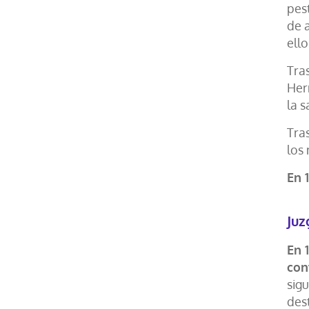
pes
de a
ello
Tra
Her
la 
Tras
los 
En 
Juz
En 
con
sig
des