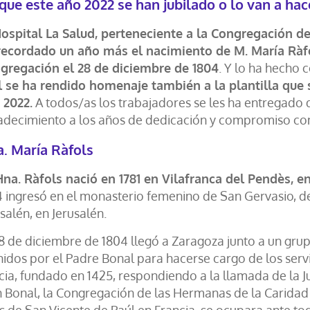
que este año 2022 se han jubilado o lo van a hace
Hospital La Salud, perteneciente a la Congregación d
recordado un año más el nacimiento de M. María Ràfol
gregación el 28 de diciembre de 1804
. Y lo ha hecho 
l se ha rendido homenaje también a la plantilla que se
 2022.
A todos/as los trabajadores se les ha entregado 
adecimiento a los años de dedicación y compromiso con 
. María Ràfols
Hna. Ràfols nació en 1781 en Vilafranca del Pendès, e
4 ingresó en el monasterio femenino de San Gervasio, d
salén, en Jerusalén.
28 de diciembre de 1804 llegó a Zaragoza junto a un g
nidos por el Padre Bonal para hacerse cargo de los serv
cia, fundado en 1425, respondiendo a la llamada de la Ju
n Bonal, la Congregación de las Hermanas de la Caridad