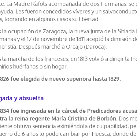
te. La Madre Ràfols acompañada de dos Hermanas, se pr
yuda. Les fueron concedidos víveres y un salvoconducto.
s, logrando en algunos casos su libertad.
s la ocupación de Zaragoza, la nueva Junta de la Sitiada
manas y el 12 de noviembre de 1811 aceptó la dimisión 
sacristía. Después marchó a Orcajo (Daroca).
 la marcha de los franceses, en 1813 volvió a dirigir la 
niños huérfanos o sin hogar.
1826 fue elegida de nuevo superiora hasta 1829.
gada y absuelta
1834 fue ingresada en la cárcel de Predicadores acu
tra la reina regente María Cristina de Borbón.
Dos mes
uiente obtuvo sentencia eximiéndola de culpabilidad, per
tierro de 6 años lo pudo cambiar por Huesca, donde des