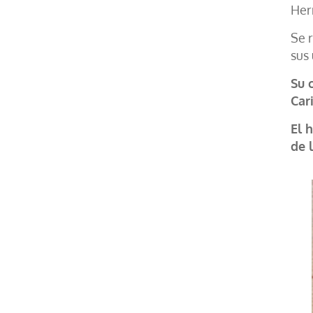
Herm
Se 
sus 
Su 
Car
El 
de 