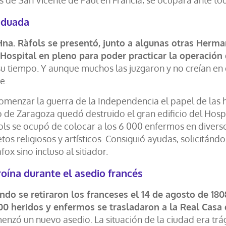
s de San Vicente de Paúl en Francia, se ocupara ante to
aduada
Hna. Ràfols se presentó, junto a algunas otras Herma
 Hospital en pleno para poder practicar la operación 
su tiempo. Y aunque muchos las juzgaron y no creían en 
e.
comenzar la guerra de la Independencia el papel de las
io de Zaragoza quedó destruido el gran edificio del Hos
ls se ocupó de colocar a los 6 000 enfermos en diversos
tos religiosos y artísticos. Consiguió ayudas, solicitánd
fox sino incluso al sitiador.​
oína durante el asedio francés
ndo se retiraron los franceses el 14 de agosto de 180
00 heridos y enfermos se trasladaron a la Real Casa d
enzó un nuevo asedio. La situación de la ciudad era trá