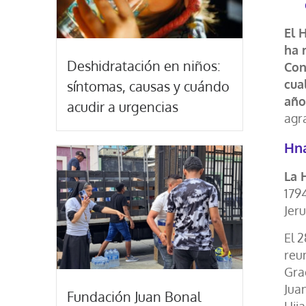
El 
ha 
Deshidratación en niños:
Con
cua
síntomas, causas y cuándo
año
acudir a urgencias
agr
Hna
La 
179
Jeru
El 
reu
Gra
Jua
Fundación Juan Bonal