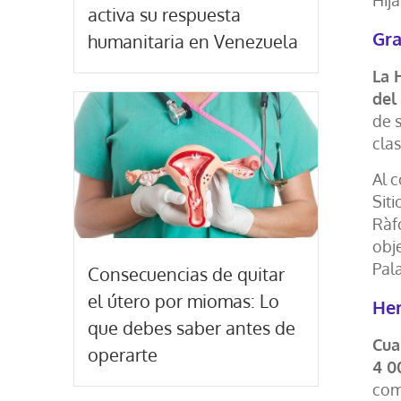
Hija
activa su respuesta
Gr
humanitaria en Venezuela
La 
del
de 
clas
Al 
Sit
Ràfo
obje
Pala
Consecuencias de quitar
el útero por miomas: Lo
Her
que debes saber antes de
Cua
operarte
4 0
com