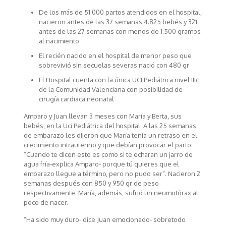
De los más de 51.000 partos atendidos en el hospital,
nacieron antes de las 37 semanas 4.825 bebés y 321
antes de las 27 semanas con menos de 1.500 gramos
al nacimiento
El recién nacido en el hospital de menor peso que
sobrevivió sin secuelas severas nació con 480 gr
El Hospital cuenta con la única UCI Pediátrica nivel IIIc
de la Comunidad Valenciana con posibilidad de
cirugía cardiaca neonatal
Amparo y Juan llevan 3 meses con María y Berta, sus
bebés, en la Uci Pediátrica del hospital. A las 25 semanas
de embarazo les dijeron que María tenía un retraso en el
crecimiento intrauterino y que debían provocar el parto.
“Cuando te dicen esto es como si te echaran un jarro de
agua fría-explica Amparo- porque tú quieres que el
embarazo llegue a término, pero no pudo ser”. Nacieron 2
semanas después con 850 y 950 gr de peso
respectivamente. María, además, sufrió un neumotórax al
poco de nacer.
“Ha sido muy duro- dice Juan emocionado- sobretodo