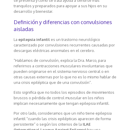
se presenta y cómo se trata ayuda a sentirse más
tranquilos y preparados para apoyar a sus hijos en su
desarrollo y bienestar.
Definición y diferencias con convulsiones
aisladas
La
epilepsia infantil
es un trastorno neurológico
caracterizado por convulsiones recurrentes causadas por
descargas eléctricas anormales en el cerebro.
“Hablamos de convulsión, explica la Dra. Marco, para
referirnos a contracciones musculares involuntarias que
pueden originarse en el sistema nervioso central o en
otras causas externas por lo que no es lo mismo hablar de
una crisis epiléptica que de una convulsión”.
Esto significa que no todos los episodios de movimientos
bruscos o pérdida de control muscular en los niños
implican necesariamente que tengan epilepsia infantil.
Por otro lado, consideramos que un niño tiene epilepsia
infantil “cuando las crisis epilépticas aparecen de forma
persistente” o según los criterios de la
ILAE
(International League Against Epilepsy)
hay una