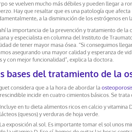
rpo se vuelven mucho más débiles y pueden llegar a r
uerzo. Hay que resaltar que es una patología que afecta
damentalmente, a la disminución de los estrógenos en 
ahí la importancia de la prevención y tratamiento de la 
jana y especialista en columna del Instituto de Traumato
alidad de tener mayor masa ósea. “Si conseguimos llega
amos asegurando una mayor calidad y esperanza de vida. 
 y con mejor funcionalidad”, explica la doctora.
s bases del tratamiento de la o
guet considera que a la hora de abordar la
osteoporosi
escindible incidir en cuatro cimientos básicos. Se trata 
Incluye en tu dieta alimentos ricos en calcio y vitamin
lácteos (quesos) y verduras de hoja verde.
La exposición al sol. Es importante tomar el sol unos m
de la vitamina D. Eso sí, hemos de evitar las horas centra