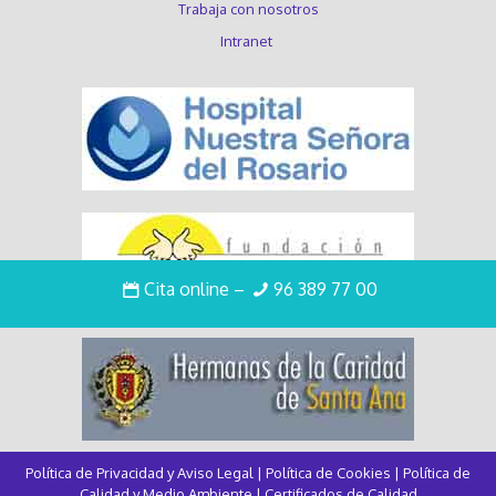
Trabaja con nosotros
Intranet
Cita online
–
96 389 77 00
Política de Privacidad y Aviso Legal
|
Política de Cookies
|
Política de
Calidad y Medio Ambiente
|
Certificados de Calidad