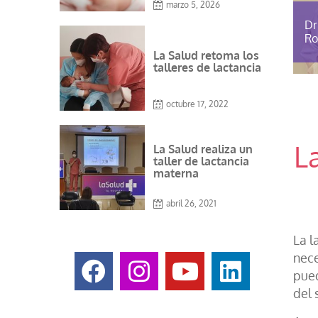
marzo 5, 2026
Dr
Ro
Ev
La Salud retoma los
talleres de lactancia
octubre 17, 2022
L
La Salud realiza un
taller de lactancia
materna
abril 26, 2021
La l
nece
pued
del 