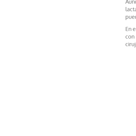
Aunq
lact
pued
En e
con 
ciru