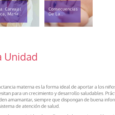
a. Carvajal
Consecuencias
ca, María
De La
a
Bilirrubina
Alta En
Recién
Nacidos: De
Lo Leve A Lo
Serio
a Unidad
actancia materna es la forma ideal de aportar a los niñ
sitan para un crecimiento y desarrollo saludables. Prá
en amamantar, siempre que dispongan de buena informa
sistema de atención de salud.