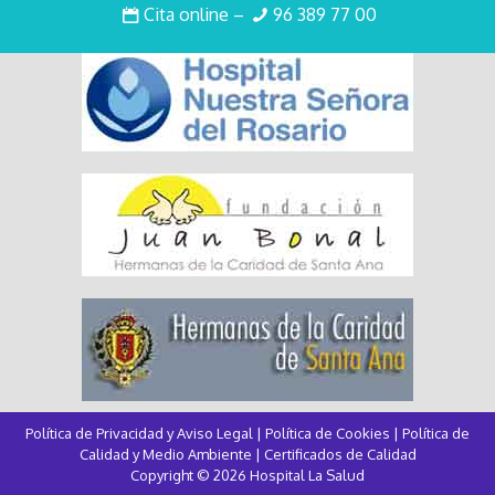
Intranet
Cita online
–
96 389 77 00
Política de Privacidad y Aviso Legal
|
Política de Cookies
|
Política de
Calidad y Medio Ambiente
|
Certificados de Calidad
Copyright © 2026 Hospital La Salud