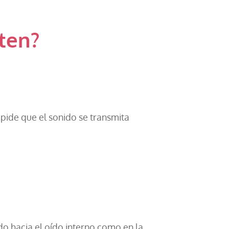
sten?
pide que el sonido se transmita
do hacia el oído interno como en la