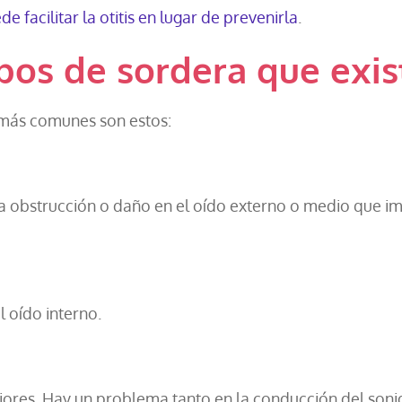
e facilitar la otitis en lugar de prevenirla
.
ipos de sordera que exi
s más comunes son estos:
na obstrucción o daño en el oído externo o medio que im
l oído interno.
iores. Hay un problema tanto en la conducción del soni