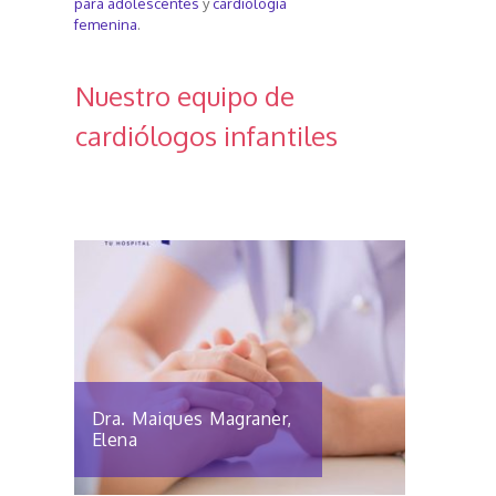
para adolescentes
y
cardiología
femenina
.
Nuestro equipo de
cardiólogos infantiles
Dra. Maiques Magraner,
Elena