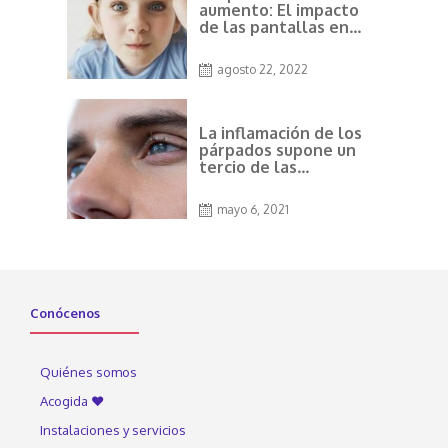
aumento: El impacto
de las pantallas en
la salud visual
agosto 22, 2022
La inflamación de los
párpados supone un
tercio de las
consultas de
Oftalmología desde
mayo 6, 2021
que usamos
mascarilla
Conócenos
Quiénes somos
Acogida ♥
Instalaciones y servicios