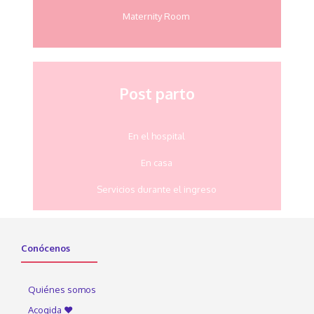
Maternity Room
Post parto
En el hospital
En casa
Servicios durante el ingreso
Conócenos
Quiénes somos
Acogida ♥