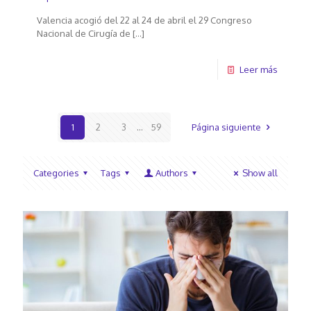
Valencia acogió del 22 al 24 de abril el 29 Congreso
Nacional de Cirugía de
[…]
Leer más
1
2
3
...
59
Página siguiente
Categories
Tags
Authors
Show all