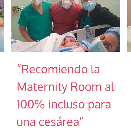
“Recomiendo la
Maternity Room al
100% incluso para
una cesárea”