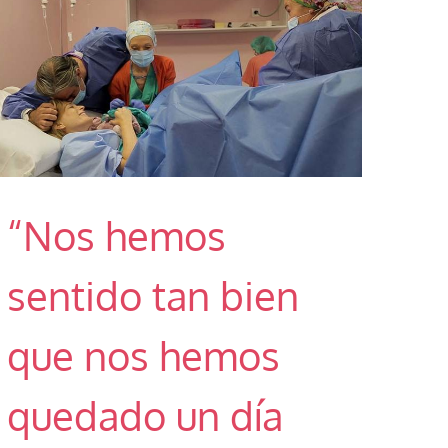
“Nos hemos
sentido tan bien
que nos hemos
quedado un día