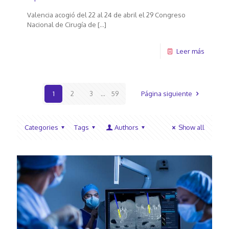
Valencia acogió del 22 al 24 de abril el 29 Congreso
Nacional de Cirugía de
[…]
Leer más
1
2
3
...
59
Página siguiente
Categories
Tags
Authors
Show all