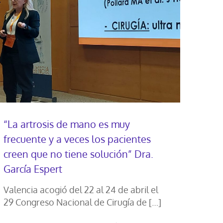
“La artrosis de mano es muy
frecuente y a veces los pacientes
creen que no tiene solución” Dra.
García Espert
Valencia acogió del 22 al 24 de abril el
29 Congreso Nacional de Cirugía de
[…]