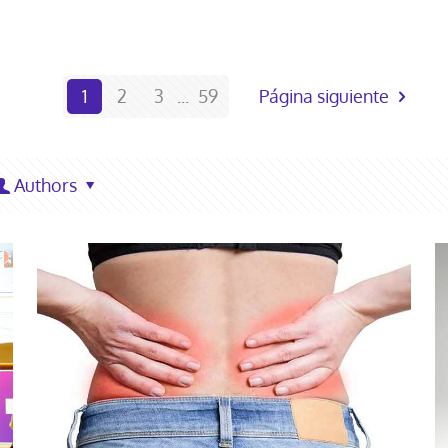
1
2
3
...
59
Página siguiente
Authors