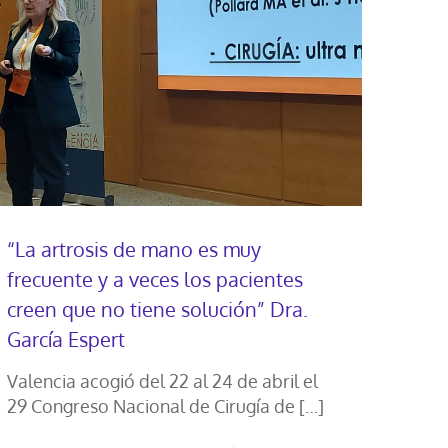
“La artrosis de mano es muy
frecuente y a veces los pacientes
creen que no tiene solución” Dra.
García Espert
Valencia acogió del 22 al 24 de abril el
29 Congreso Nacional de Cirugía de
[…]