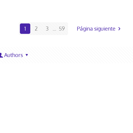
1
2
3
...
59
Página siguiente
Authors