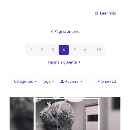
Leer más
Página anterior
1
2
3
4
5
6
...
59
Página siguiente
Categories
Tags
Authors
Show all