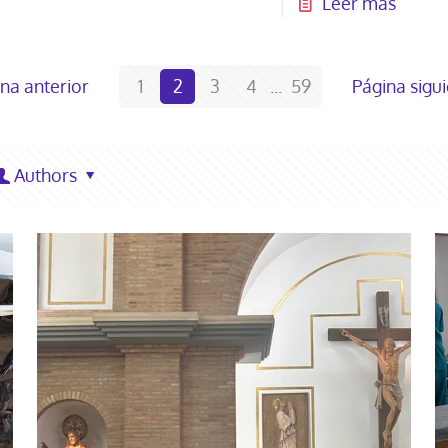
Leer más
na anterior
1
2
3
4
...
59
Página sigu
Authors