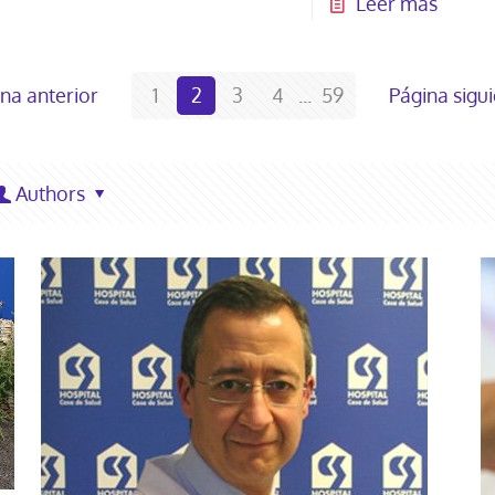
Leer más
na anterior
1
2
3
4
...
59
Página sigu
Authors